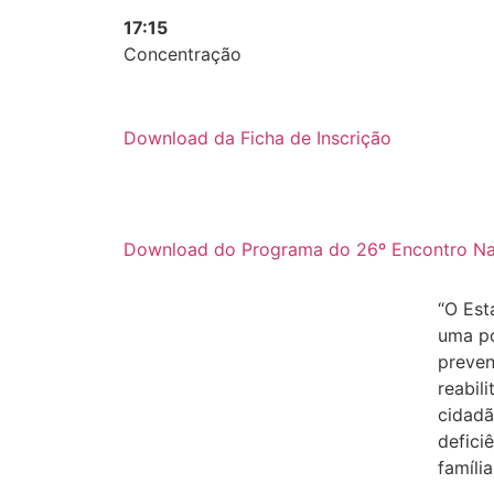
17:15
Concentração
Download da Ficha de Inscrição
Download do Programa do 26º Encontro Nac
“O Est
uma po
preven
reabil
cidadã
defici
família