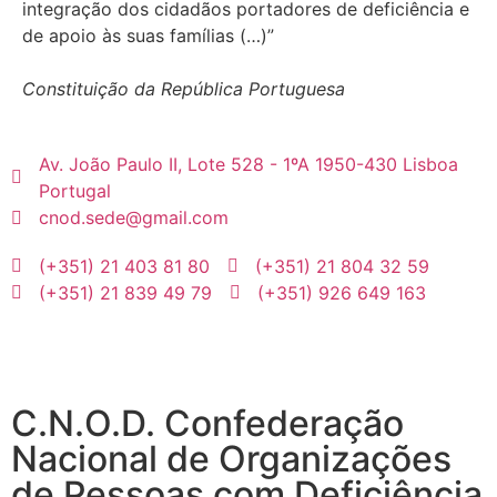
integração dos cidadãos portadores de deficiência e
de apoio às suas famílias (…)”
Constituição da República Portuguesa
Av. João Paulo II, Lote 528 - 1ºA 1950-430 Lisboa
Portugal
cnod.sede@gmail.com
(+351) 21 403 81 80
(+351) 21 804 32 59
(+351) 21 839 49 79
(+351) 926 649 163
C.N.O.D. Confederação
Nacional de Organizações
de Pessoas com Deficiência