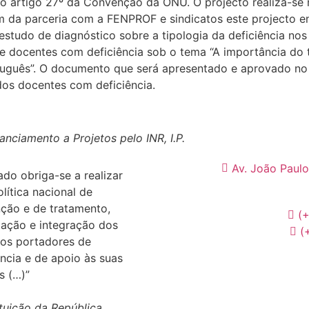
 artigo 27º da Convenção da ONU. O projecto realiza-se na
ém da parceria com a FENPROF e sindicatos este projecto 
 estudo de diagnóstico sobre a tipologia da deficiência no
 de docentes com deficiência sob o tema “A importância do
guês”. O documento que será apresentado e aprovado no En
dos docentes com deficiência.
nciamento a Projetos pelo INR, I.P.
Av. João Paulo
ado obriga-se a realizar
lítica nacional de
ção e de tratamento,
(
itação e integração dos
(
os portadores de
ência e de apoio às suas
s (…)”
tuição da República