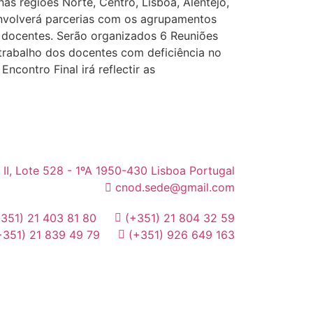
s regiões Norte, Centro, Lisboa, Alentejo,
envolverá parcerias com os agrupamentos
s docentes. Serão organizados 6 Reuniões
 trabalho dos docentes com deficiência no
contro Final irá reflectir as
 II, Lote 528 - 1ºA 1950-430 Lisboa Portugal
cnod.sede@gmail.com
+351) 21 403 81 80
(+351) 21 804 32 59
+351) 21 839 49 79
(+351) 926 649 163