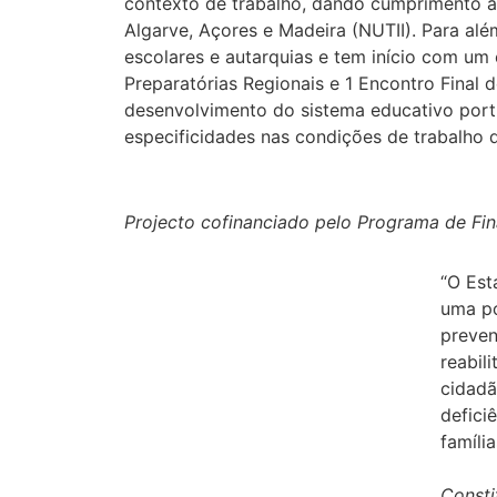
contexto de trabalho, dando cumprimento ao
Algarve, Açores e Madeira (NUTII). Para al
escolares e autarquias e tem início com um
Preparatórias Regionais e 1 Encontro Final
desenvolvimento do sistema educativo portu
especificidades nas condições de trabalho 
Projecto cofinanciado pelo Programa de Fina
“O Est
uma po
preven
reabil
cidadã
defici
família
Consti