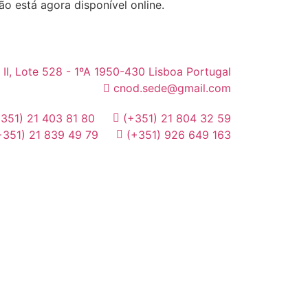
o está agora disponível online.
 II, Lote 528 - 1ºA 1950-430 Lisboa Portugal
cnod.sede@gmail.com
+351) 21 403 81 80
(+351) 21 804 32 59
+351) 21 839 49 79
(+351) 926 649 163
MAIDOT