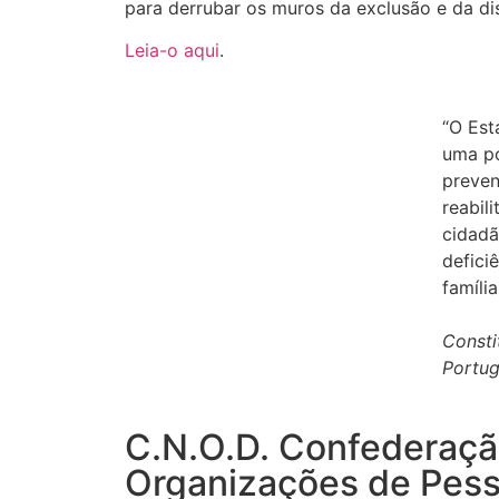
para derrubar os muros da exclusão e da dis
Leia-o aqui
.
“O Est
uma po
preven
reabil
cidadã
defici
família
Consti
Portu
C.N.O.D. Confederaçã
Organizações de Pes