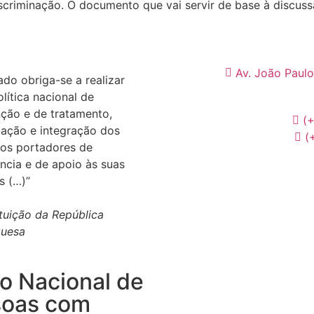
criminação. O documento que vai servir de base à discussã
Av. João Paulo
ado obriga-se a realizar
lítica nacional de
ção e de tratamento,
(
itação e integração dos
(
os portadores de
ência e de apoio às suas
s (…)”
tuição da República
guesa
o Nacional de
Desenvolvimento Web
por
soas com