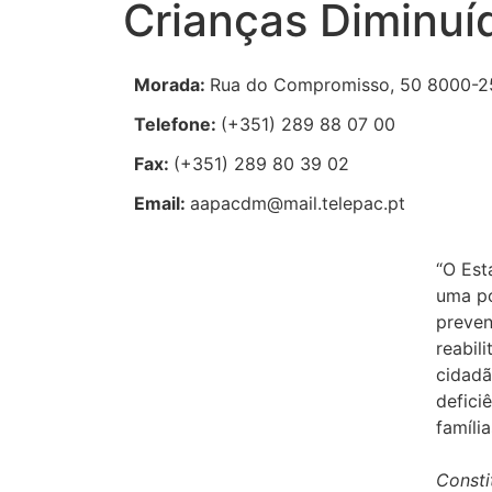
Crianças Diminuí
Morada:
Rua do Compromisso, 50 8000-2
Telefone:
(+351) 289 88 07 00
Fax:
(+351) 289 80 39 02
Email:
aapacdm@mail.telepac.pt
“O Est
uma po
preven
reabil
cidadã
defici
família
Consti