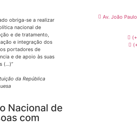
Av. João Paulo
ado obriga-se a realizar
lítica nacional de
ção e de tratamento,
(
itação e integração dos
(
os portadores de
ência e de apoio às suas
s (…)”
tuição da República
guesa
o Nacional de
Desenvolvimento Web
por
soas com