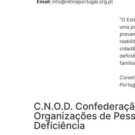
Email:
info@retinaportugal.org.pt
“O Est
uma po
preven
reabil
cidadã
defici
família
Consti
Portu
C.N.O.D. Confederaçã
Organizações de Pes
Deficiência