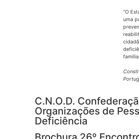
“O Est
uma po
preven
reabil
cidadã
defici
família
Consti
Portu
C.N.O.D. Confederaçã
Organizações de Pes
Deficiência
Brochura 26º Encontr