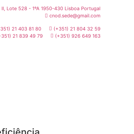
 II, Lote 528 - 1ºA 1950-430 Lisboa Portugal
cnod.sede@gmail.com
+351) 21 403 81 80
(+351) 21 804 32 59
+351) 21 839 49 79
(+351) 926 649 163
MAIDOT
ficiência