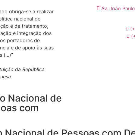
Av. João Paulo
ado obriga-se a realizar
lítica nacional de
ção e de tratamento,
(
itação e integração dos
(
os portadores de
ência e de apoio às suas
s (…)”
tuição da República
guesa
o Nacional de
Desenvolvimento Web
por
soas com
o Nacional de Pessoas com De